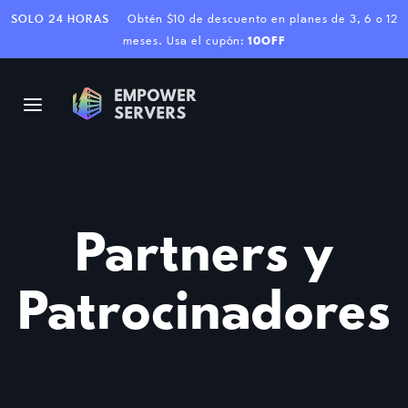
SOLO 24 HORAS
Obtén $10 de descuento en planes de 3, 6 o 12
meses. Usa el cupón:
10OFF
Partners y
Patrocinadores