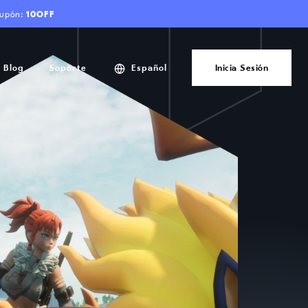
cupón:
10OFF
Blog
Soporte
Español
Inicia Sesión